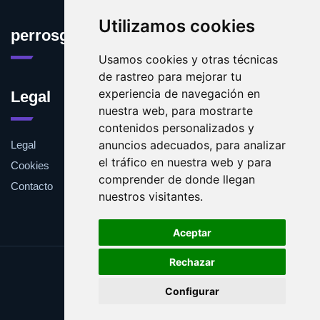
Utilizamos cookies
perrosguia.es
Usamos cookies y otras técnicas
de rastreo para mejorar tu
experiencia de navegación en
Legal
nuestra web, para mostrarte
contenidos personalizados y
anuncios adecuados, para analizar
Legal
el tráfico en nuestra web y para
Cookies
comprender de donde llegan
Contacto
nuestros visitantes.
Aceptar
Rechazar
Update cookies preferences
Configurar
Copyright © 2025 perrosguia.es